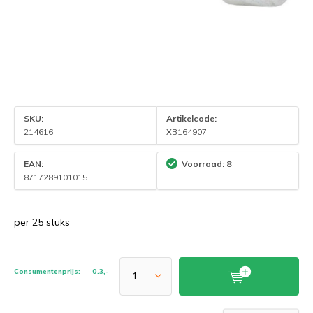
SKU:
Artikelcode:
214616
XB164907
EAN:
Voorraad: 8
8717289101015
per 25 stuks
Consumentenprijs:
0.3,-