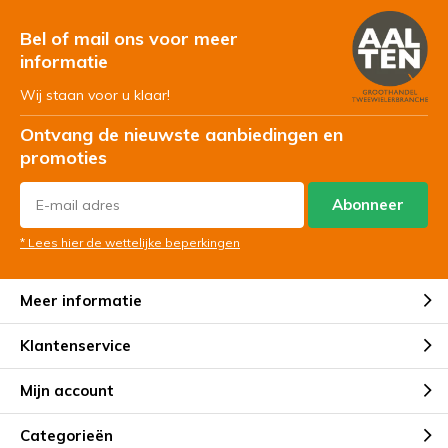
Bel of mail ons voor meer
informatie
Wij staan voor u klaar!
Ontvang de nieuwste aanbiedingen en
promoties
Abonneer
* Lees hier de wettelijke beperkingen
Meer informatie
Klantenservice
Mijn account
Categorieën