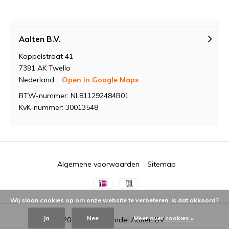
Aalten B.V.
Koppelstraat 41
7391 AK Twello
Nederland
Open in Google Maps
BTW-nummer: NL811292484B01
KvK-nummer: 30013548
Algemene voorwaarden
Sitemap
Wij slaan cookies op om onze website te verbeteren. Is dat akkoord?
Ja
Nee
Meer over cookies »
© 2026 -
Groothandel Aalten BV