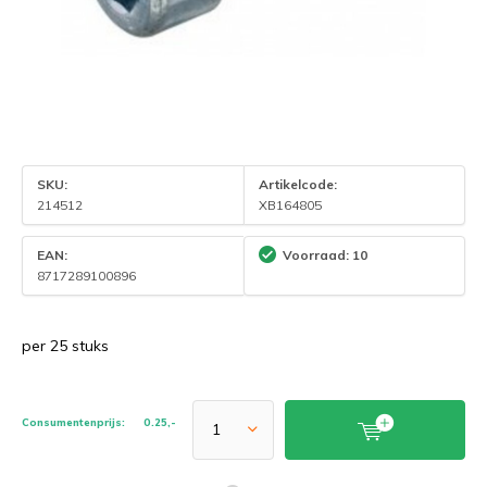
SKU:
Artikelcode:
214512
XB164805
EAN:
Voorraad: 10
8717289100896
per 25 stuks
Consumentenprijs:
0.25,-