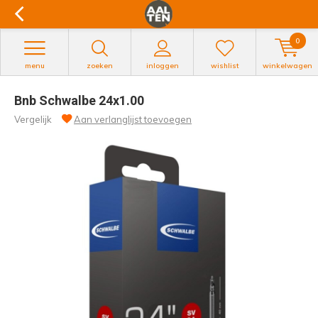
0
menu
zoeken
inloggen
wishlist
winkelwagen
Bnb Schwalbe 24x1.00
Vergelijk
Aan verlanglijst toevoegen