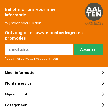
Bel of mail ons voor meer
informatie
Wij staan voor u klaar!
Ontvang de nieuwste aanbiedingen en
promoties
Abonneer
* Lees hier de wettelijke beperkingen
Meer informatie
Klantenservice
Mijn account
Categorieën