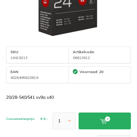
SKU:
Artikelcode:
10419213
06613612
EAN:
Voorraad: 20
4026495620819
20/28-540/541 sv9a s40
Consumentenprijs:
8.9,-