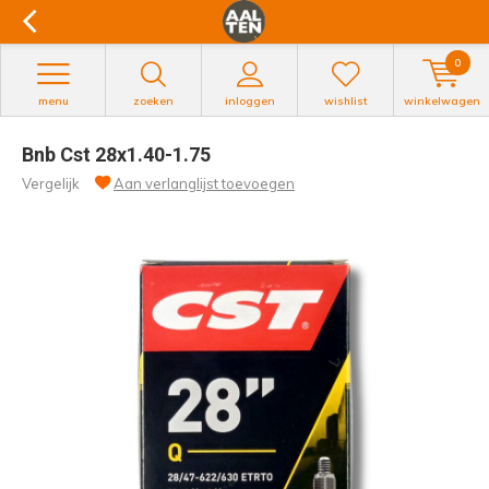
0
menu
zoeken
inloggen
wishlist
winkelwagen
Bnb Cst 28x1.40-1.75
Vergelijk
Aan verlanglijst toevoegen