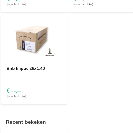
(--,-- Incl. btw)
(--,-- Incl. btw)
Bnb Impac 28x1.40
€ --,--
(--,-- Incl. btw)
Recent bekeken