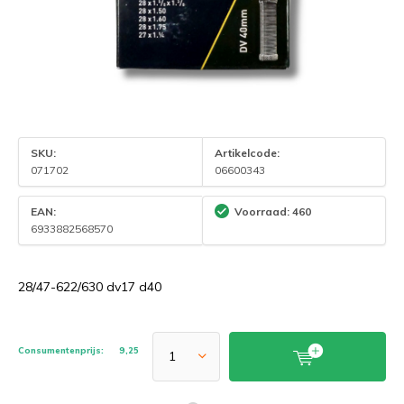
SKU:
Artikelcode:
071702
06600343
EAN:
Voorraad: 460
6933882568570
28/47-622/630 dv17 d40
Consumentenprijs:
9,25