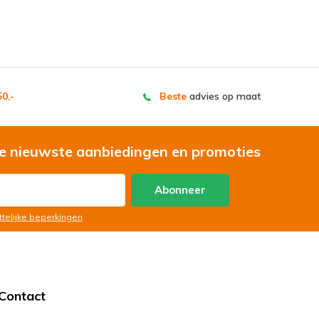
0,-
Beste
advies op maat
e nieuwste aanbiedingen en promoties
Abonneer
ttelijke beperkingen
Contact