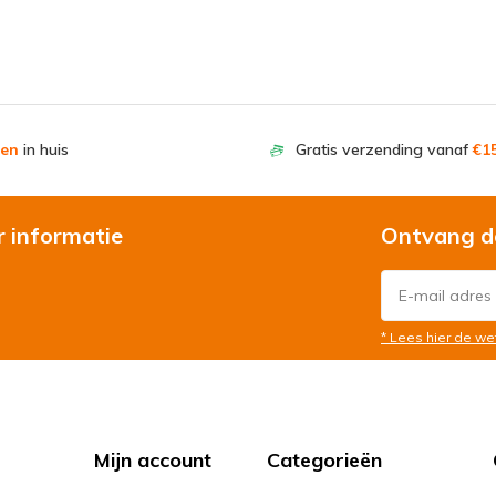
en
in huis
Gratis verzending vanaf
€15
r informatie
Ontvang d
* Lees hier de we
Mijn account
Categorieën