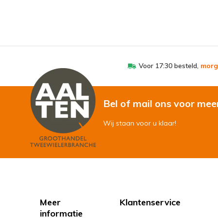
Voor 17:30 besteld,
morg
Bel of mail ons voor mee
Wij staan voor u klaar!
Meer
Klantenservice
informatie