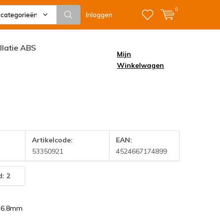
0
 categorieën
Inloggen
allatie ABS
Mijn
Winkelwagen
Artikelcode:
EAN:
53350921
4524667174899
: 2
76.8mm