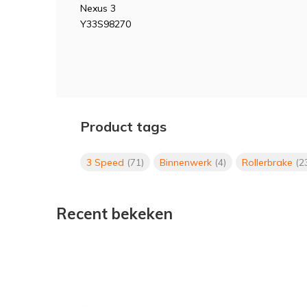
Nexus 3
Y33S98270
Binnenwerk, Shimano, nexus, 3v, rollerbrake, 33S9
Product tags
3 Speed
(71)
Binnenwerk
(4)
Rollerbrake
(2
Recent bekeken