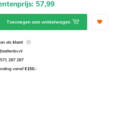
ntenprijs:
57,99
Toevoegen aan winkelwagen
aan als
klant
@aaltenbv.nl
)571 287 287
zending vanaf
€150,-