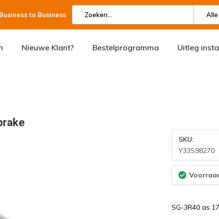
 Business to Business
Alle
n
Nieuwe Klant?
Bestelprogramma
Uitleg inst
brake
SKU:
Y33S98270
Voorraad
SG-3R40 as 1