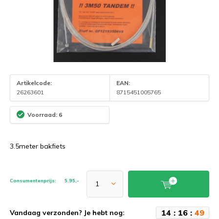
Artikelcode:
EAN:
26263601
8715451005765
Voorraad: 6
3.5meter bakfiets
Consumentenprijs:
5.95,-
1
4
:
1
6
:
4
9
Vandaag verzonden? Je hebt nog: