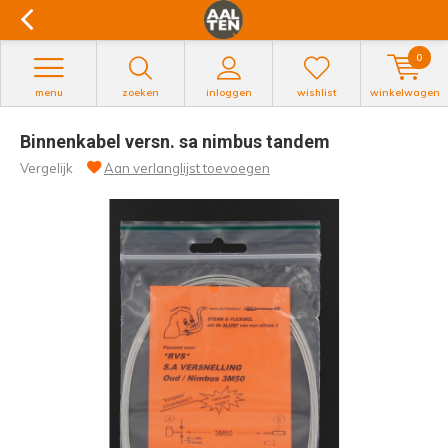
0
menu
zoeken
inloggen
wishlist
winkelwagen
Binnenkabel versn. sa nimbus tandem
Vergelijk
Aan verlanglijst toevoegen