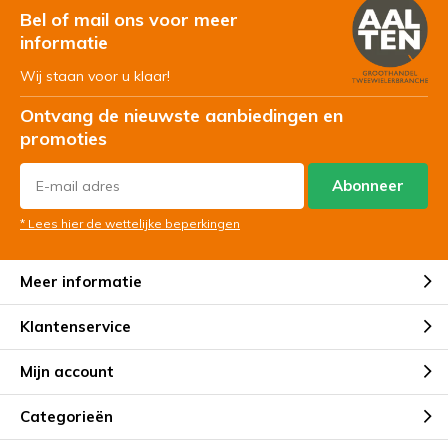
Bel of mail ons voor meer
informatie
Wij staan voor u klaar!
Ontvang de nieuwste aanbiedingen en
promoties
Abonneer
* Lees hier de wettelijke beperkingen
Meer informatie
Klantenservice
Mijn account
Categorieën