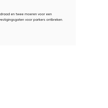
fdraad en twee moeren voor een
vestigingsgaten voor parkers ontbreken.
/solid/ren, AXA,