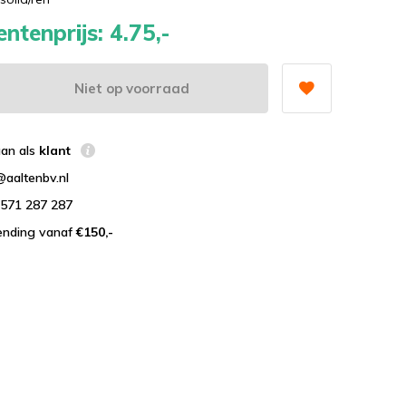
ntenprijs:
4.75,-
Niet op voorraad
aan als
klant
@aaltenbv.nl
)571 287 287
zending vanaf
€150,-