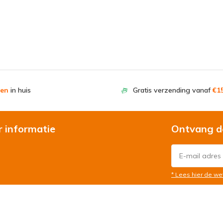
en
in huis
Gratis verzending vanaf
€15
r informatie
Ontvang d
* Lees hier de we