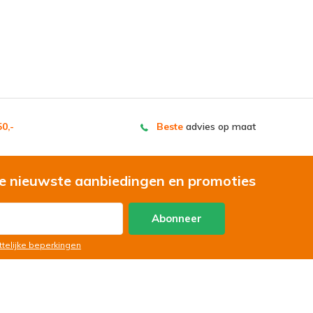
0,-
Beste
advies op maat
e nieuwste aanbiedingen en promoties
Abonneer
ttelijke beperkingen