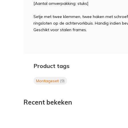
[Aantal omverpakking: stuks]
Setje met twee klemmen, twee haken met schroe
ringsloten op de achtervorkbuis. Handig indien be
Geschikt voor stalen frames.
Bevestigingsset, Axa, slot, normaal, voor, defender
Product tags
Montageset
(9)
Recent bekeken