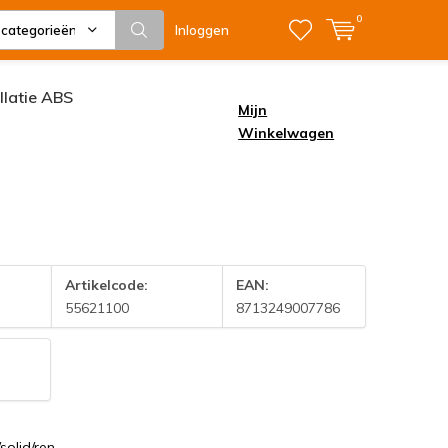
0
 categorieën
Inloggen
allatie ABS
Mijn
Winkelwagen
Artikelcode:
EAN:
55621100
8713249007786
solid/ren