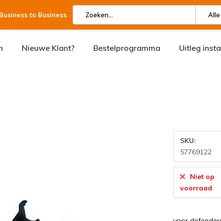
 Business to Business
Alle
n
Nieuwe Klant?
Bestelprogramma
Uitleg inst
SKU:
57769122
Niet op
voorraad
voor defender/