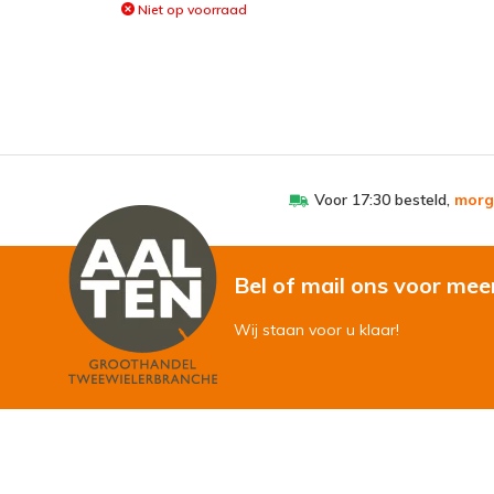
Niet op voorraad
Voor 17:30 besteld,
morg
Bel of mail ons voor mee
Wij staan voor u klaar!