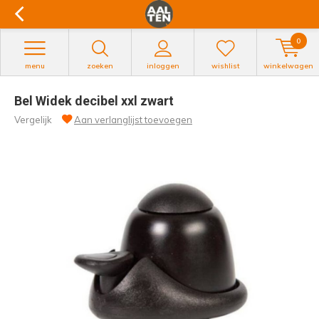
0
menu
zoeken
inloggen
wishlist
winkelwagen
Bel Widek decibel xxl zwart
Vergelijk
Aan verlanglijst toevoegen