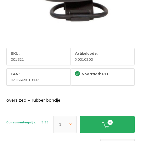
SKU:
Artikelcode:
001821
X0010200
EAN:
Voorraad: 611
8716669019933
oversized + rubber bandje
Consumentenprijs:
5,95