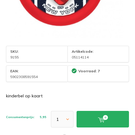
SKU:
Artikelcode:
9155
05114114
EAN:
Voorraad: 7
5902308591554
kinderbel op kaart
Consumentenprijs:
5,95