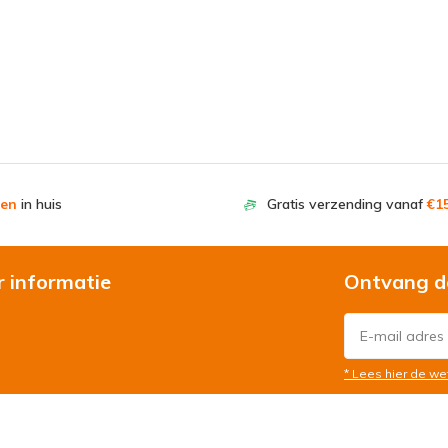
en
in huis
Gratis verzending vanaf
€15
r informatie
Ontvang d
* Lees hier de we