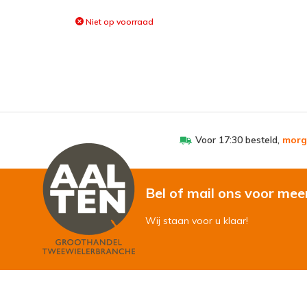
Niet op voorraad
Voor 17:30 besteld,
morg
Bel of mail ons voor mee
Wij staan voor u klaar!