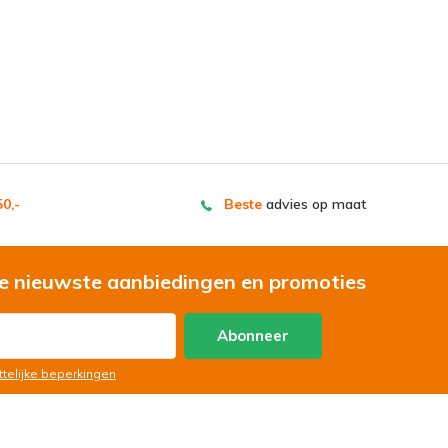
0,-
Beste
advies op maat
e nieuwste aanbiedingen en promoties
Abonneer
ttelijke beperkingen