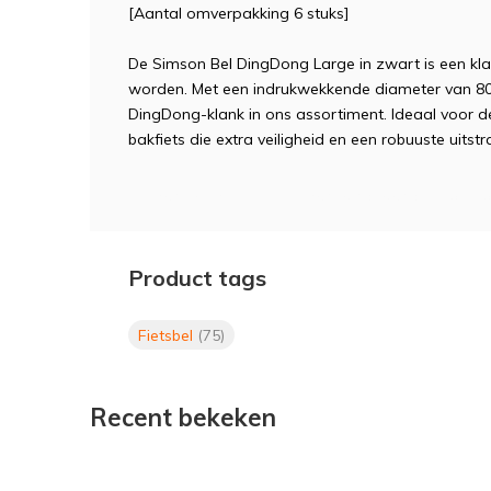
[Aantal omverpakking 6 stuks]
De Simson Bel DingDong Large in zwart is een klas
worden. Met een indrukwekkende diameter van 80
DingDong-klank in ons assortiment. Ideaal voor de
bakfiets die extra veiligheid en een robuuste uitstr
Simson, Fietsbel, bel, Simson, ding, dong, zwart, 
Product tags
Fietsbel
(75)
Recent bekeken