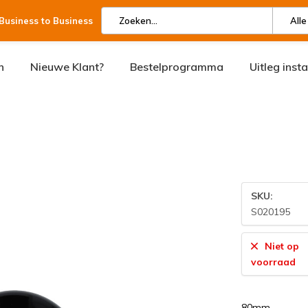
 Business to Business
Alle
n
Nieuwe Klant?
Bestelprogramma
Uitleg inst
SKU:
S020195
Niet op
voorraad
80mm