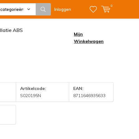
0
 categorieën
Inloggen
allatie ABS
Mijn
Winkelwagen
Artikelcode:
EAN:
S020195N
8711646935633