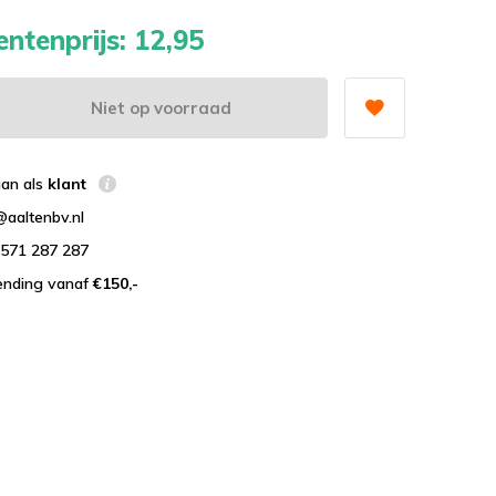
ntenprijs:
12,95
Niet op voorraad
aan als
klant
@aaltenbv.nl
)571 287 287
zending vanaf
€150,-