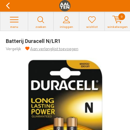
0
menu
zoeken
inloggen
wishlist
winkelwagen
Batterij Duracell N/LR1
Vergelijk
Aan verlanglijst toevoegen