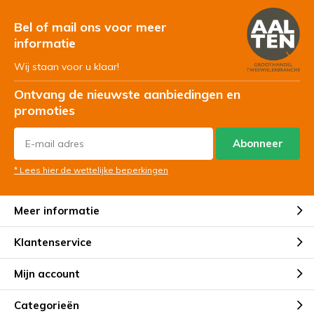
Bel of mail ons voor meer
informatie
Wij staan voor u klaar!
Ontvang de nieuwste aanbiedingen en
promoties
Abonneer
* Lees hier de wettelijke beperkingen
Meer informatie
Klantenservice
Mijn account
Categorieën