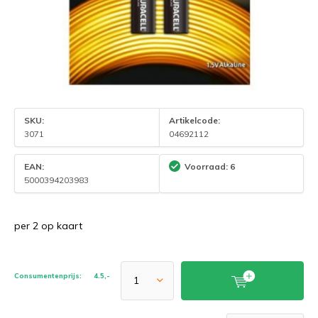
SKU:
Artikelcode:
3071
04692112
EAN:
Voorraad: 6
5000394203983
per 2 op kaart
Consumentenprijs:
4.5,-