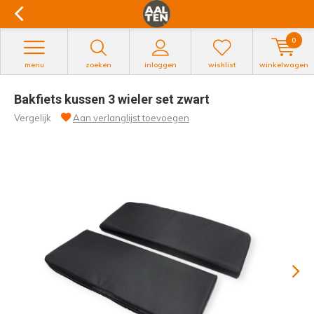
0
menu
zoeken
inloggen
wishlist
winkelwagen
Bakfiets kussen 3 wieler set zwart
Vergelijk
Aan verlanglijst toevoegen