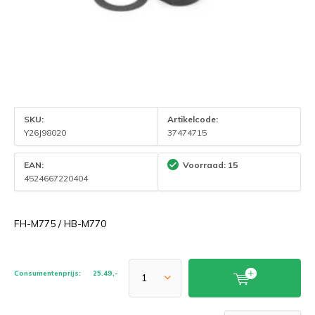
SKU:
Artikelcode:
Y26J98020
37474715
EAN:
Voorraad: 15
4524667220404
FH-M775 / HB-M770
Consumentenprijs:
25.49,-