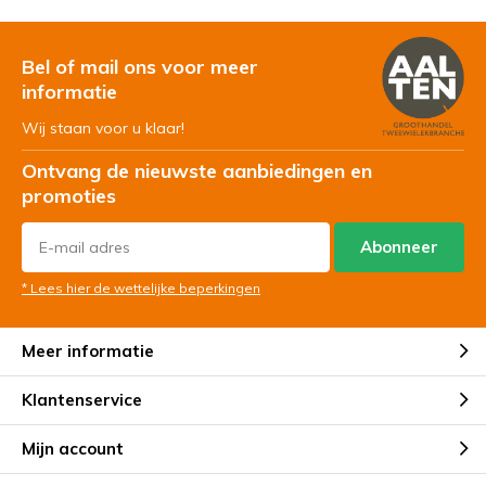
Bel of mail ons voor meer
informatie
Wij staan voor u klaar!
Ontvang de nieuwste aanbiedingen en
promoties
Abonneer
* Lees hier de wettelijke beperkingen
Meer informatie
Klantenservice
Mijn account