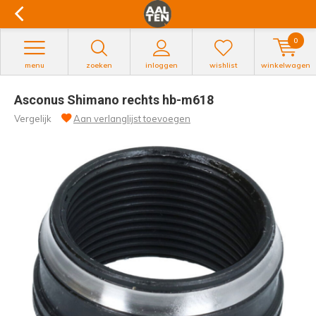
0
menu
zoeken
inloggen
wishlist
winkelwagen
Asconus Shimano rechts hb-m618
Vergelijk
Aan verlanglijst toevoegen