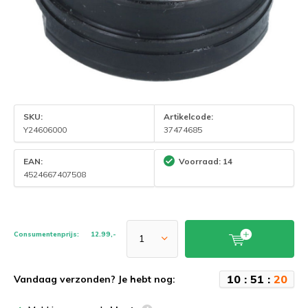
SKU:
Artikelcode:
Y24606000
37474685
EAN:
Voorraad: 14
4524667407508
Consumentenprijs:
12.99,-
1
0
:
5
1
:
2
0
Vandaag verzonden? Je hebt nog: