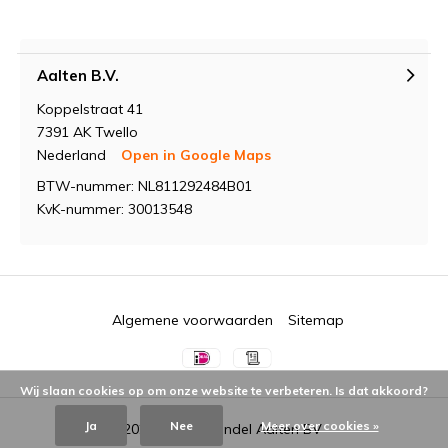
Aalten B.V.
Koppelstraat 41
7391 AK Twello
Nederland
Open in Google Maps
BTW-nummer: NL811292484B01
KvK-nummer: 30013548
Algemene voorwaarden
Sitemap
Wij slaan cookies op om onze website te verbeteren. Is dat akkoord?
Ja
Nee
Meer over cookies »
© 2026 -
Groothandel Aalten BV