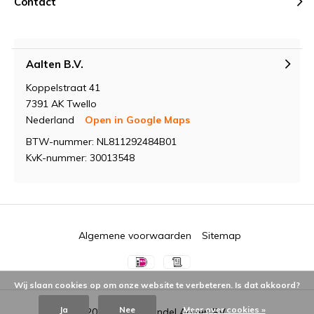
Contact
Aalten B.V.
Koppelstraat 41
7391 AK Twello
Nederland
Open in Google Maps
BTW-nummer: NL811292484B01
KvK-nummer: 30013548
Algemene voorwaarden
Sitemap
Wij slaan cookies op om onze website te verbeteren. Is dat akkoord?
Ja
Nee
Meer over cookies »
© 2026 -
Groothandel Aalten BV