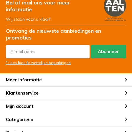
Bel of mail ons voor meer
informatie
Wij staan voor u klaar!
Ontvang de nieuwste aanbiedingen en
promoties
Abonneer
* Lees hier de wettelijke beperkingen
Meer informatie
Klantenservice
Mijn account
Categorieën