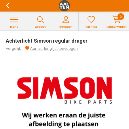
0
menu
zoeken
inloggen
wishlist
winkelwagen
Achterlicht Simson regular drager
Vergelijk
Aan verlanglijst toevoegen