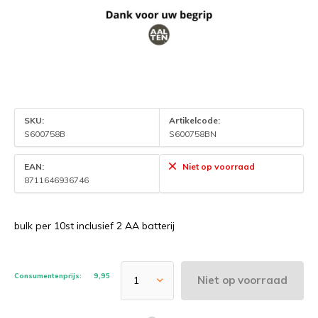
SKU:
Artikelcode:
S600758B
S600758BN
EAN:
Niet op voorraad
8711646936746
bulk per 10st inclusief 2 AA batterij
Consumentenprijs:
9,95
Niet op voorraad