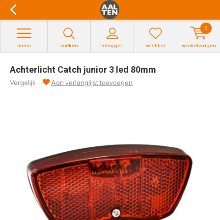
0
menu
zoeken
inloggen
wishlist
winkelwagen
Achterlicht Catch junior 3 led 80mm
Vergelijk
Aan verlanglijst toevoegen