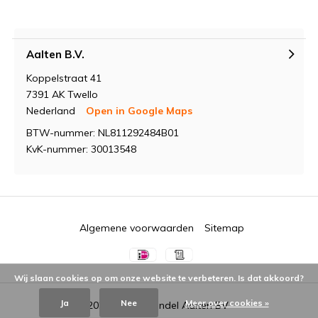
Aalten B.V.
Koppelstraat 41
7391 AK Twello
Nederland
Open in Google Maps
BTW-nummer: NL811292484B01
KvK-nummer: 30013548
Algemene voorwaarden
Sitemap
Wij slaan cookies op om onze website te verbeteren. Is dat akkoord?
Ja
Nee
Meer over cookies »
© 2026 -
Groothandel Aalten BV