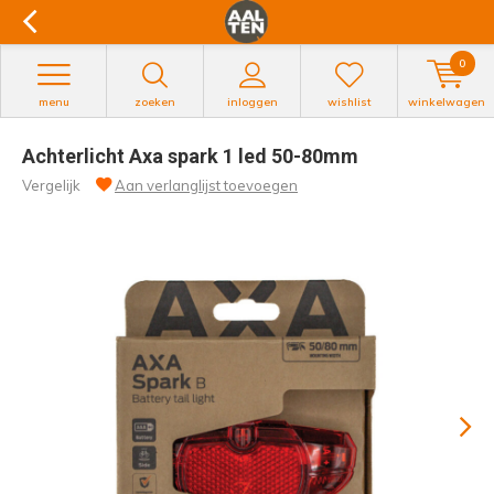
0
menu
zoeken
inloggen
wishlist
winkelwagen
Achterlicht Axa spark 1 led 50-80mm
Vergelijk
Aan verlanglijst toevoegen