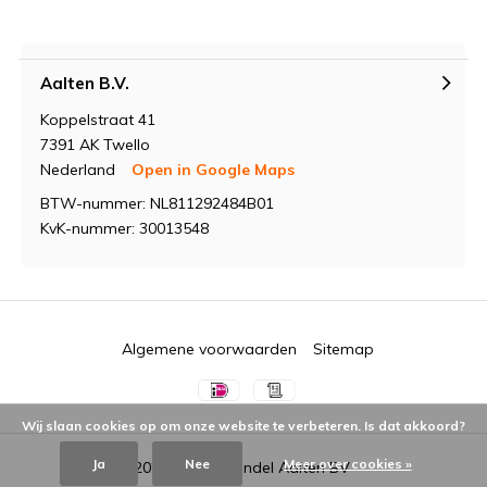
Aalten B.V.
Koppelstraat 41
7391 AK Twello
Nederland
Open in Google Maps
BTW-nummer: NL811292484B01
KvK-nummer: 30013548
Algemene voorwaarden
Sitemap
Wij slaan cookies op om onze website te verbeteren. Is dat akkoord?
Ja
Nee
Meer over cookies »
© 2026 -
Groothandel Aalten BV