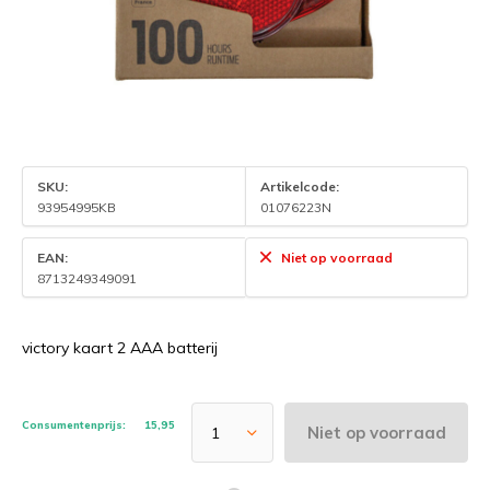
SKU:
Artikelcode:
93954995KB
01076223N
EAN:
Niet op voorraad
8713249349091
victory kaart 2 AAA batterij
Consumentenprijs:
15,95
Niet op voorraad