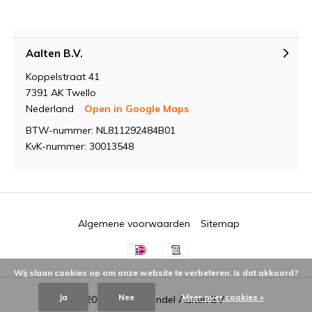
Aalten B.V.
Koppelstraat 41
7391 AK Twello
Nederland
Open in Google Maps
BTW-nummer: NL811292484B01
KvK-nummer: 30013548
Algemene voorwaarden
Sitemap
Wij slaan cookies op om onze website te verbeteren. Is dat akkoord?
Ja
Nee
Meer over cookies »
© 2026 -
Groothandel Aalten BV