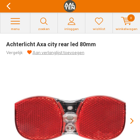
0
menu
zoeken
inloggen
wishlist
winkelwagen
Achterlicht Axa city rear led 80mm
Vergelijk
Aan verlanglijst toevoegen