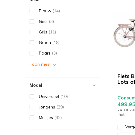
Blauw
(14)
Geel
(3)
Grijs
(11)
Groen
(18)
Paars
(3)
Toon meer
Fiets B
Lots o
Model
Universeel
(10)
Consume
499,9
Jongens
(29)
24LOT550
mat
Meisjes
(32)
Verge