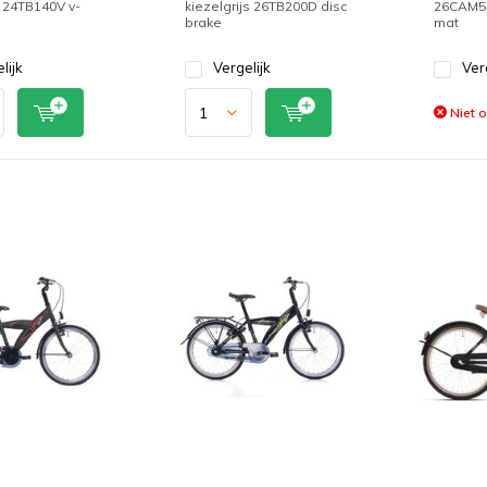
 24TB140V v-
kiezelgrijs 26TB200D disc
26CAM50
brake
mat
lijk
Vergelijk
Ver
Niet 