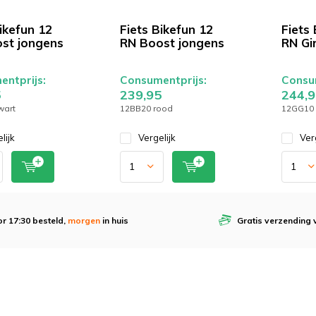
ikefun 12
Fiets Bikefun 12
Fiets 
st jongens
RN Boost jongens
RN Gir
ntprijs:
Consumentprijs:
Consum
5
239,95
244,9
wart
12BB20 rood
12GG10 
lijk
Vergelijk
Ver
r 17:30 besteld,
morgen
in huis
Gratis verzending