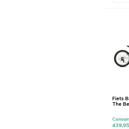
Fiets B
The Be
Consume
439,9