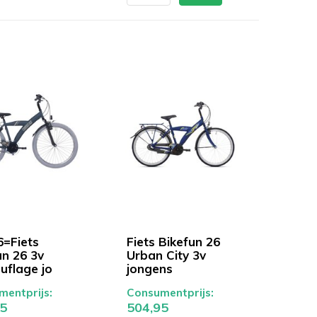
=Fiets
Fiets Bikefun 26
un 26 3v
Urban City 3v
flage jo
jongens
entprijs:
Consumentprijs:
5
504,95