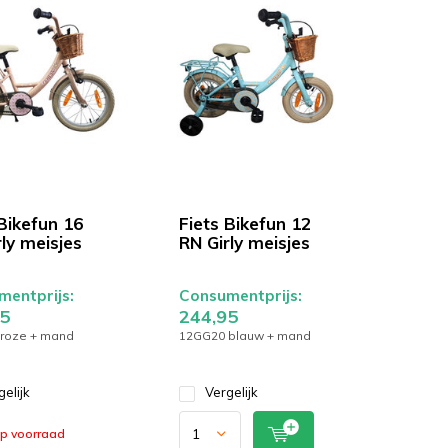
Bikefun 16
Fiets Bikefun 12
ly meisjes
RN Girly meisjes
entprijs:
Consumentprijs:
5
244,95
roze + mand
12GG20 blauw + mand
gelijk
Vergelijk
op voorraad