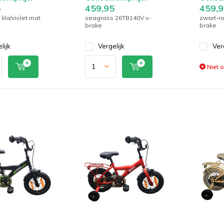
5
459,95
459,9
ila/violet mat
seagrass 26TB140V v-
zwart-r
brake
brake
lijk
Vergelijk
Ver
Niet 