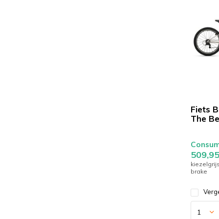
Fiets B
The Be
Consume
509,9
kiezelgri
brake
Verge