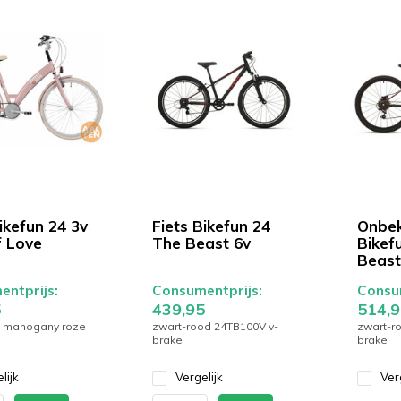
ikefun 24 3v
Fiets Bikefun 24
Onbek
f Love
The Beast 6v
Bikef
Beast
ntprijs:
Consumentprijs:
Consum
5
439,95
514,9
 mahogany roze
zwart-rood 24TB100V v-
zwart-r
brake
brake
lijk
Vergelijk
Ver