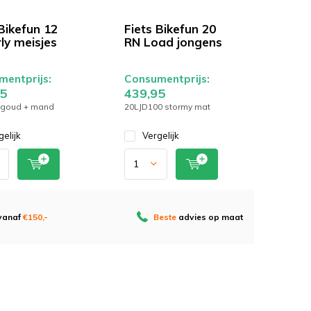
Bikefun 12
Fiets Bikefun 20
ly meisjes
RN Load jongens
entprijs:
Consumentprijs:
5
439,95
goud + mand
20LJD100 stormy mat
gelijk
Vergelijk
 vanaf
€150,-
Beste
advies op maat