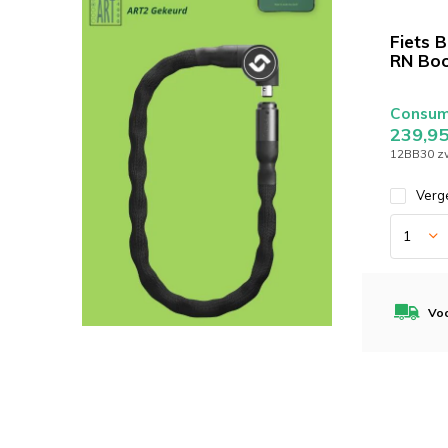
Fiets B
RN Boo
Consume
239,9
12BB30 z
Verge
Voo