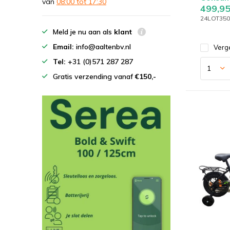
van
08:00 tot 17:30
499,9
24LOT350 l
Meld je nu aan als
klant
Email:
info@aaltenbv.nl
Verge
Tel:
+31 (0)571 287 287
Gratis verzending vanaf
€150,-