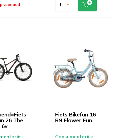
op voorraad
end=Fiets
Fiets Bikefun 16
un 26 The
RN Flower Fun
 6v
entprijs:
Consumentprijs: