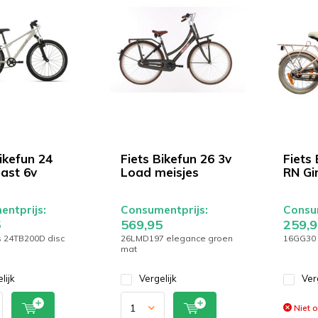
ikefun 24
Fiets Bikefun 26 3v
Fiets 
ast 6v
Load meisjes
RN Gir
ntprijs:
Consumentprijs:
Consum
5
569,95
259,9
js 24TB200D disc
26LMD197 elegance groen
16GG30 
mat
lijk
Vergelijk
Ver
Niet 