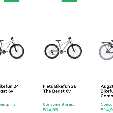
ikefun 24
Fiets Bikefun 26
Aug26
ast 6v
The Beast 6v
Bikef
Camou
ntprijs:
Consumentprijs:
Consum
5
514,95
514,9