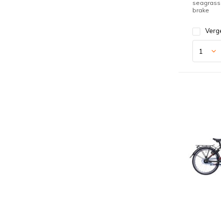
seagrass
brake
Verge