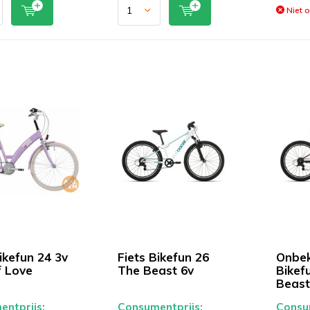
Niet 
ikefun 24 3v
Fiets Bikefun 26
Onbek
f Love
The Beast 6v
Bikef
Beast
ntprijs:
Consumentprijs:
Consum