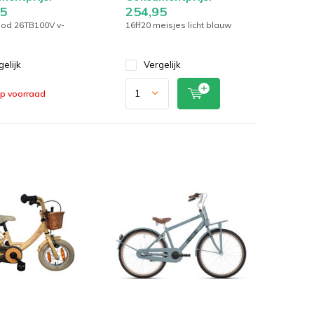
5
254,95
ood 26TB100V v-
16ff20 meisjes licht blauw
gelijk
Vergelijk
op voorraad