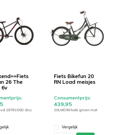
end==Fiets
Fiets Bikefun 20
un 26 The
RN Load meisjes
 6v
entprijs:
Consumentprijs:
5
439,95
ood 26TB150D disc
20LMD99 kaki groen mat
gelijk
Vergelijk